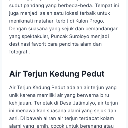
sudut pandang yang berbeda-beda. Tempat ini
juga menjadi salah satu lokasi terbaik untuk
menikmati matahari terbit di Kulon Progo.
Dengan suasana yang sejuk dan pemandangan
yang spektakuler, Puncak Suroloyo menjadi
destinasi favorit para pencinta alam dan
fotografi.
Air Terjun Kedung Pedut
Air Terjun Kedung Pedut adalah air terjun yang
unik karena memiliki air yang berwarna biru
kehijauan. Terletak di Desa Jatimulyo, air terjun
ini menawarkan suasana alami yang sejuk dan
asri. Di bawah aliran air terjun terdapat kolam
alami yang jernih, cocok untuk berenang atau