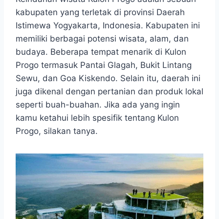
kabupaten yang terletak di provinsi Daerah
Istimewa Yogyakarta, Indonesia. Kabupaten ini
memiliki berbagai potensi wisata, alam, dan
budaya. Beberapa tempat menarik di Kulon
Progo termasuk Pantai Glagah, Bukit Lintang
Sewu, dan Goa Kiskendo. Selain itu, daerah ini
juga dikenal dengan pertanian dan produk lokal
seperti buah-buahan. Jika ada yang ingin
kamu ketahui lebih spesifik tentang Kulon
Progo, silakan tanya.