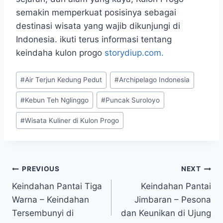
semakin memperkuat posisinya sebagai
destinasi wisata yang wajib dikunjungi di
Indonesia. ikuti terus informasi tentang
keindaha kulon progo
storydiup.com.
Post
#
Air Terjun Kedung Pedut
#
Archipelago Indonesia
Tags:
#
Kebun Teh Nglinggo
#
Puncak Suroloyo
#
Wisata Kuliner di Kulon Progo
Navigasi
PREVIOUS
NEXT
Keindahan Pantai Tiga
Keindahan Pantai
pos
Warna – Keindahan
Jimbaran – Pesona
Tersembunyi di
dan Keunikan di Ujung