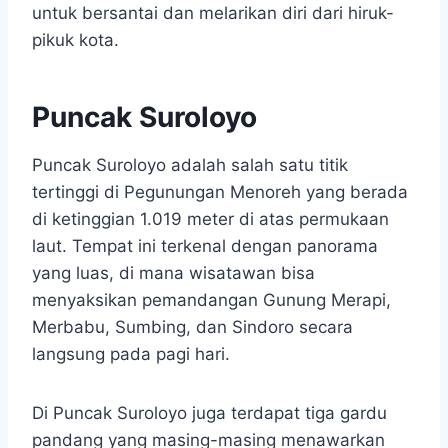
untuk bersantai dan melarikan diri dari hiruk-
pikuk kota.
Puncak Suroloyo
Puncak Suroloyo adalah salah satu titik
tertinggi di Pegunungan Menoreh yang berada
di ketinggian 1.019 meter di atas permukaan
laut. Tempat ini terkenal dengan panorama
yang luas, di mana wisatawan bisa
menyaksikan pemandangan Gunung Merapi,
Merbabu, Sumbing, dan Sindoro secara
langsung pada pagi hari.
Di Puncak Suroloyo juga terdapat tiga gardu
pandang yang masing-masing menawarkan