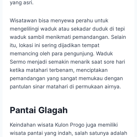
yang asri.
Wisatawan bisa menyewa perahu untuk
mengelilingi waduk atau sekadar duduk di tepi
waduk sambil menikmati pemandangan. Selain
itu, lokasi ini sering dijadikan tempat
memancing oleh para pengunjung. Waduk
Sermo menjadi semakin menarik saat sore hari
ketika matahari terbenam, menciptakan
pemandangan yang sangat memukau dengan
pantulan sinar matahari di permukaan airnya.
Pantai Glagah
Keindahan wisata Kulon Progo juga memiliki
wisata pantai yang indah, salah satunya adalah