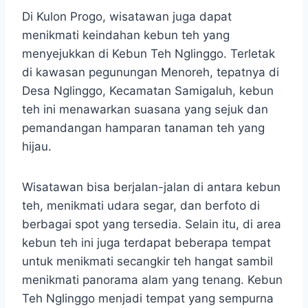
Di Kulon Progo, wisatawan juga dapat
menikmati keindahan kebun teh yang
menyejukkan di Kebun Teh Nglinggo. Terletak
di kawasan pegunungan Menoreh, tepatnya di
Desa Nglinggo, Kecamatan Samigaluh, kebun
teh ini menawarkan suasana yang sejuk dan
pemandangan hamparan tanaman teh yang
hijau.
Wisatawan bisa berjalan-jalan di antara kebun
teh, menikmati udara segar, dan berfoto di
berbagai spot yang tersedia. Selain itu, di area
kebun teh ini juga terdapat beberapa tempat
untuk menikmati secangkir teh hangat sambil
menikmati panorama alam yang tenang. Kebun
Teh Nglinggo menjadi tempat yang sempurna