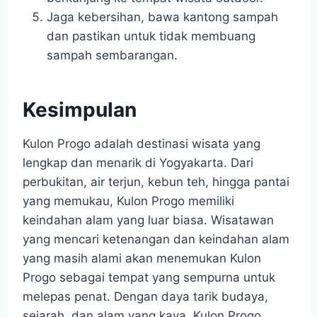
Jaga kebersihan, bawa kantong sampah
dan pastikan untuk tidak membuang
sampah sembarangan.
Kesimpulan
Kulon Progo adalah destinasi wisata yang
lengkap dan menarik di Yogyakarta. Dari
perbukitan, air terjun, kebun teh, hingga pantai
yang memukau, Kulon Progo memiliki
keindahan alam yang luar biasa. Wisatawan
yang mencari ketenangan dan keindahan alam
yang masih alami akan menemukan Kulon
Progo sebagai tempat yang sempurna untuk
melepas penat. Dengan daya tarik budaya,
sejarah, dan alam yang kaya, Kulon Progo