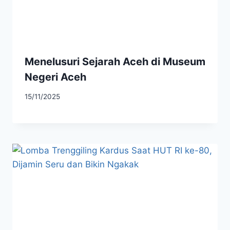
Menelusuri Sejarah Aceh di Museum
Negeri Aceh
15/11/2025