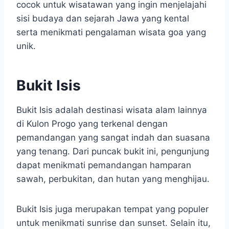
cocok untuk wisatawan yang ingin menjelajahi
sisi budaya dan sejarah Jawa yang kental
serta menikmati pengalaman wisata goa yang
unik.
Bukit Isis
Bukit Isis adalah destinasi wisata alam lainnya
di Kulon Progo yang terkenal dengan
pemandangan yang sangat indah dan suasana
yang tenang. Dari puncak bukit ini, pengunjung
dapat menikmati pemandangan hamparan
sawah, perbukitan, dan hutan yang menghijau.
Bukit Isis juga merupakan tempat yang populer
untuk menikmati sunrise dan sunset. Selain itu,