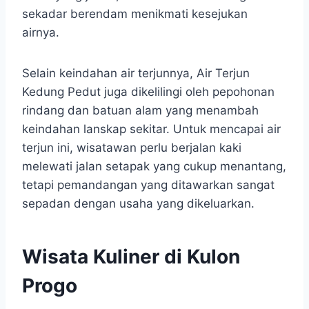
sekadar berendam menikmati kesejukan
airnya.
Selain keindahan air terjunnya, Air Terjun
Kedung Pedut juga dikelilingi oleh pepohonan
rindang dan batuan alam yang menambah
keindahan lanskap sekitar. Untuk mencapai air
terjun ini, wisatawan perlu berjalan kaki
melewati jalan setapak yang cukup menantang,
tetapi pemandangan yang ditawarkan sangat
sepadan dengan usaha yang dikeluarkan.
Wisata Kuliner di Kulon
Progo