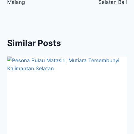
Malang
Selatan Bali
Similar Posts