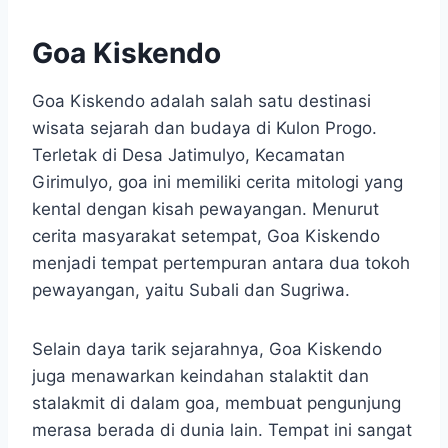
Goa Kiskendo
Goa Kiskendo adalah salah satu destinasi
wisata sejarah dan budaya di Kulon Progo.
Terletak di Desa Jatimulyo, Kecamatan
Girimulyo, goa ini memiliki cerita mitologi yang
kental dengan kisah pewayangan. Menurut
cerita masyarakat setempat, Goa Kiskendo
menjadi tempat pertempuran antara dua tokoh
pewayangan, yaitu Subali dan Sugriwa.
Selain daya tarik sejarahnya, Goa Kiskendo
juga menawarkan keindahan stalaktit dan
stalakmit di dalam goa, membuat pengunjung
merasa berada di dunia lain. Tempat ini sangat