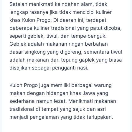
Setelah menikmati keindahan alam, tidak
lengkap rasanya jika tidak mencicipi kuliner
khas Kulon Progo. Di daerah ini, terdapat
beberapa kuliner tradisional yang patut dicoba,
seperti geblek, tiwul, dan tempe benguk.
Geblek adalah makanan ringan berbahan
dasar singkong yang digoreng, sementara tiwul
adalah makanan dari tepung gaplek yang biasa
disajikan sebagai pengganti nasi.
Kulon Progo juga memiliki berbagai warung
makan dengan hidangan khas Jawa yang
sederhana namun lezat. Menikmati makanan
tradisional di tempat yang sejuk dan asri
menjadi pengalaman yang tidak terlupakan.