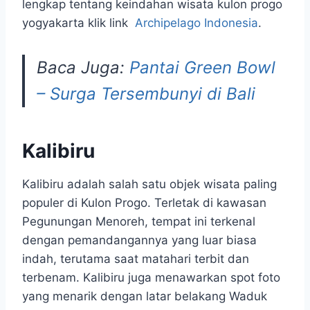
lengkap tentang keindahan wisata kulon progo
yogyakarta klik link
Archipelago Indonesia
.
Baca Juga:
Pantai Green Bowl
– Surga Tersembunyi di Bali
Kalibiru
Kalibiru adalah salah satu objek wisata paling
populer di Kulon Progo. Terletak di kawasan
Pegunungan Menoreh, tempat ini terkenal
dengan pemandangannya yang luar biasa
indah, terutama saat matahari terbit dan
terbenam. Kalibiru juga menawarkan spot foto
yang menarik dengan latar belakang Waduk