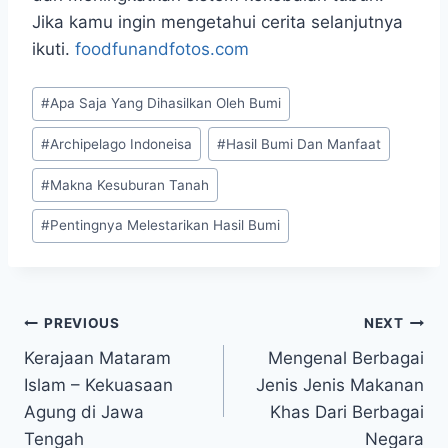
Jika kamu ingin mengetahui cerita selanjutnya
ikuti.
foodfunandfotos.com
Post
#
Apa Saja Yang Dihasilkan Oleh Bumi
Tags:
#
Archipelago Indoneisa
#
Hasil Bumi Dan Manfaat
#
Makna Kesuburan Tanah
#
Pentingnya Melestarikan Hasil Bumi
Navigasi
PREVIOUS
NEXT
Kerajaan Mataram
Mengenal Berbagai
pos
Islam – Kekuasaan
Jenis Jenis Makanan
Agung di Jawa
Khas Dari Berbagai
Tengah
Negara