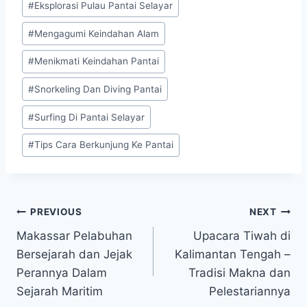
#
Eksplorasi Pulau Pantai Selayar
#
Mengagumi Keindahan Alam
#
Menikmati Keindahan Pantai
#
Snorkeling Dan Diving Pantai
#
Surfing Di Pantai Selayar
#
Tips Cara Berkunjung Ke Pantai
Navigasi
PREVIOUS
NEXT
Makassar Pelabuhan
Upacara Tiwah di
pos
Bersejarah dan Jejak
Kalimantan Tengah –
Perannya Dalam
Tradisi Makna dan
Sejarah Maritim
Pelestariannya