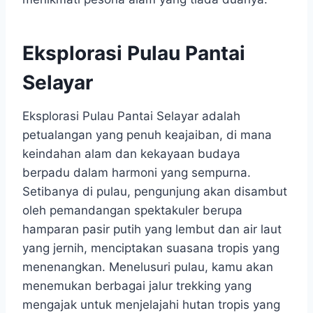
Eksplorasi Pulau Pantai
Selayar
Eksplorasi Pulau Pantai Selayar adalah
petualangan yang penuh keajaiban, di mana
keindahan alam dan kekayaan budaya
berpadu dalam harmoni yang sempurna.
Setibanya di pulau, pengunjung akan disambut
oleh pemandangan spektakuler berupa
hamparan pasir putih yang lembut dan air laut
yang jernih, menciptakan suasana tropis yang
menenangkan. Menelusuri pulau, kamu akan
menemukan berbagai jalur trekking yang
mengajak untuk menjelajahi hutan tropis yang