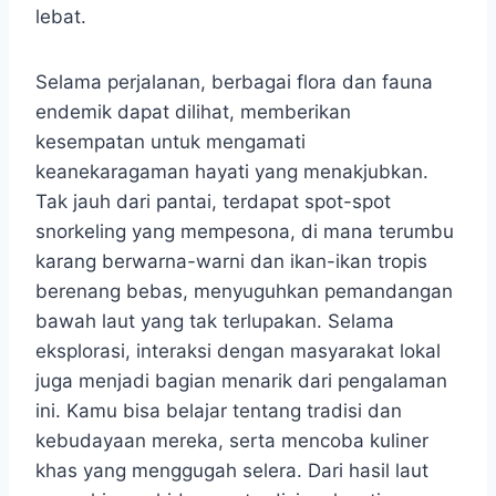
lebat.
Selama perjalanan, berbagai flora dan fauna
endemik dapat dilihat, memberikan
kesempatan untuk mengamati
keanekaragaman hayati yang menakjubkan.
Tak jauh dari pantai, terdapat spot-spot
snorkeling yang mempesona, di mana terumbu
karang berwarna-warni dan ikan-ikan tropis
berenang bebas, menyuguhkan pemandangan
bawah laut yang tak terlupakan. Selama
eksplorasi, interaksi dengan masyarakat lokal
juga menjadi bagian menarik dari pengalaman
ini. Kamu bisa belajar tentang tradisi dan
kebudayaan mereka, serta mencoba kuliner
khas yang menggugah selera. Dari hasil laut