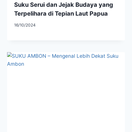
Suku Serui dan Jejak Budaya yang
Terpelihara di Tepian Laut Papua
16/10/2024