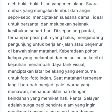
oleh bukit-bukit hijau yang menjulang. Suara
ombak yang mengalun lembut dan angin
sepoi-sepoi menciptakan suasana damai, ideal
untuk bersantai dan melupakan sejenak
kesibukan sehari-hari. Di sepanjang pantai,
terhampar pasir putih yang halus, mengundang
pengunjung untuk berjalan-jalan atau berjemur
di bawah sinar matahari. Keberadaan pohon
kelapa yang melambai dan pulau-pulau kecil di
kejauhan menambah daya tarik visual,
menciptakan latar belakang yang sempurna
untuk foto-foto indah. Saat matahari terbenam,
langit berubah menjadi palet warna yang
menawan, menandai akhir hari dengan
keindahan yang memikat hati. Pantai Selayar
adalah surga bagi pencinta alam yang ingin
menikmati pesona alam yang tiada duanya.