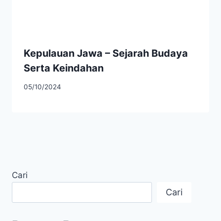
Kepulauan Jawa – Sejarah Budaya
Serta Keindahan
05/10/2024
Cari
Cari