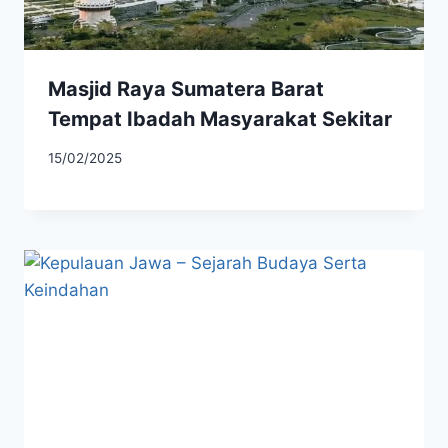
Masjid Raya Sumatera Barat
Tempat Ibadah Masyarakat Sekitar
15/02/2025