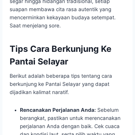
segar hingga hidangan tradisional, setiap
suapan membawa cita rasa autentik yang
mencerminkan kekayaan budaya setempat.
Saat menjelang sore.
Tips Cara Berkunjung Ke
Pantai Selayar
Berikut adalah beberapa tips tentang cara
berkunjung ke Pantai Selayar yang dapat
dijadikan kalimat naratif.
Rencanakan Perjalanan Anda:
Sebelum
berangkat, pastikan untuk merencanakan
perjalanan Anda dengan baik. Cek cuaca
dan kondisi laut, serta pilih waktu yang