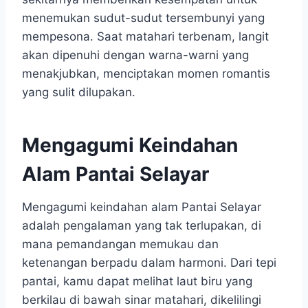
menemukan sudut-sudut tersembunyi yang
mempesona. Saat matahari terbenam, langit
akan dipenuhi dengan warna-warni yang
menakjubkan, menciptakan momen romantis
yang sulit dilupakan.
Mengagumi Keindahan
Alam Pantai Selayar
Mengagumi keindahan alam Pantai Selayar
adalah pengalaman yang tak terlupakan, di
mana pemandangan memukau dan
ketenangan berpadu dalam harmoni. Dari tepi
pantai, kamu dapat melihat laut biru yang
berkilau di bawah sinar matahari, dikelilingi