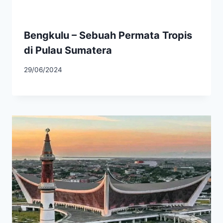
Bengkulu – Sebuah Permata Tropis
di Pulau Sumatera
29/06/2024