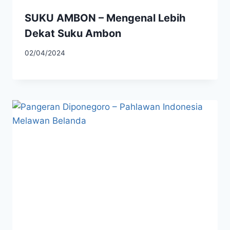
SUKU AMBON – Mengenal Lebih
Dekat Suku Ambon
02/04/2024