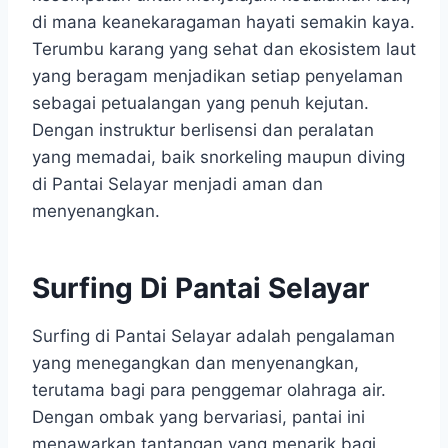
di mana keanekaragaman hayati semakin kaya.
Terumbu karang yang sehat dan ekosistem laut
yang beragam menjadikan setiap penyelaman
sebagai petualangan yang penuh kejutan.
Dengan instruktur berlisensi dan peralatan
yang memadai, baik snorkeling maupun diving
di Pantai Selayar menjadi aman dan
menyenangkan.
Surfing Di Pantai Selayar
Surfing di Pantai Selayar adalah pengalaman
yang menegangkan dan menyenangkan,
terutama bagi para penggemar olahraga air.
Dengan ombak yang bervariasi, pantai ini
menawarkan tantangan yang menarik bagi