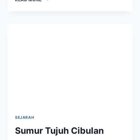
NASIONAL
GUNUNG
CIREMAI
KEINDAHAN
ALAM
DAN
SEJARAH
YANG
MEMIKAT
SEJARAH
Sumur Tujuh Cibulan