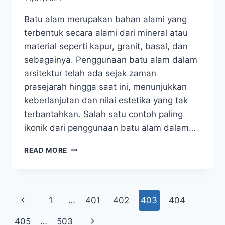
Batu alam merupakan bahan alami yang
terbentuk secara alami dari mineral atau
material seperti kapur, granit, basal, dan
sebagainya. Penggunaan batu alam dalam
arsitektur telah ada sejak zaman
prasejarah hingga saat ini, menunjukkan
keberlanjutan dan nilai estetika yang tak
terbantahkan. Salah satu contoh paling
ikonik dari penggunaan batu alam dalam…
BATU
READ MORE
ALAM
–
SEJARAH,
JENIS
Page
Previous
1
…
401
402
403
404
&
PERKEMBANGAN
navigation
Page
Next
405
…
503
DI