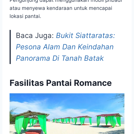
atau menyewa kendaraan untuk mencapai
lokasi pantai.
Baca Juga:
Bukit Siattaratas:
Pesona Alam Dan Keindahan
Panorama Di Tanah Batak
Fasilitas Pantai Romance