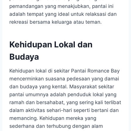
pemandangan yang menakjubkan, pantai ini
adalah tempat yang ideal untuk relaksasi dan
rekreasi bersama keluarga atau teman.
Kehidupan Lokal dan
Budaya
Kehidupan lokal di sekitar Pantai Romance Bay
mencerminkan suasana pedesaan yang damai
dan budaya yang kental. Masyarakat sekitar
pantai umumnya adalah penduduk lokal yang
ramah dan bersahabat, yang sering kali terlibat
dalam aktivitas sehari-hari seperti bertani dan
memancing. Kehidupan mereka yang
sederhana dan terhubung dengan alam