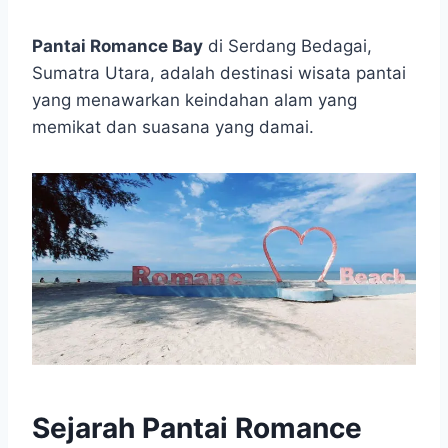
admin
Pantai Romance Bay
di Serdang Bedagai,
Sumatra Utara, adalah destinasi wisata pantai
yang menawarkan keindahan alam yang
memikat dan suasana yang damai.
Sejarah Pantai Romance