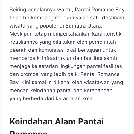
Seiring berjalannya waktu, Pantai Romance Bay
telah berkembang menjadi salah satu destinasi
wisata yang populer di Sumatra Utara.
Meskipun tetap mempertahankan karakteristik
keasliannya yang dilakukan oleh pemerintah
daerah dan komunitas lokal bertujuan untuk
memperbaiki infrastruktur dan fasilitas sambil
menjaga kelestarian lingkungan pantai fasilitas
dan promosi yang lebih baik, Pantai Romance
Bay. Kini semakin dikenal oleh wisatawan yang
mencari keindahan pantai dan ketenangan
yang berbeda dari keramaian kota.
Keindahan Alam Pantai
Romance