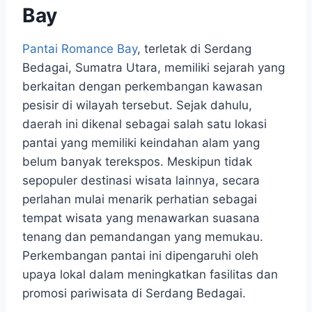
Bay
Pantai Romance Bay
, terletak di Serdang
Bedagai, Sumatra Utara, memiliki sejarah yang
berkaitan dengan perkembangan kawasan
pesisir di wilayah tersebut. Sejak dahulu,
daerah ini dikenal sebagai salah satu lokasi
pantai yang memiliki keindahan alam yang
belum banyak terekspos. Meskipun tidak
sepopuler destinasi wisata lainnya, secara
perlahan mulai menarik perhatian sebagai
tempat wisata yang menawarkan suasana
tenang dan pemandangan yang memukau.
Perkembangan pantai ini dipengaruhi oleh
upaya lokal dalam meningkatkan fasilitas dan
promosi pariwisata di Serdang Bedagai.