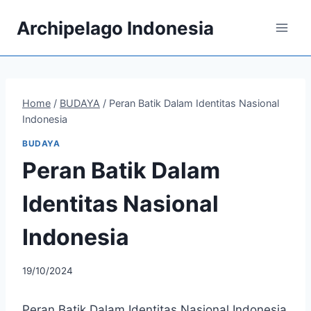
Skip
Archipelago Indonesia
to
content
Home
/
BUDAYA
/
Peran Batik Dalam Identitas Nasional
Indonesia
BUDAYA
Peran Batik Dalam
Identitas Nasional
Indonesia
By
19/10/2024
admin
Peran Batik Dalam Identitas Nasional Indonesia