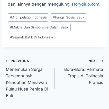
dan lainnya dengan mengujungi
storydiup.com.
Post
#
Archipelago Indonesia
#
Fungsi Sosial Batik
Tags:
#
Makna Dan Simbolisme Dalam Batik
#
Sejarah Batik Di Indonesia
Navigasi
PREVIOUS
NEXT
Menemukan Surga
Bora-Bora: Permata
pos
Tersembunyi:
Tropis di Polinesia
Keindahan Menawan
Prancis
Pulau Nusa Penida Di
Bali