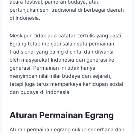
acara festival, pameran budaya, atau
pertunjukan seni tradisional di berbagai daerah
di Indonesia.
Meskipun tidak ada catatan tertulis yang pasti.
Egrang tetap menjadi salah satu permainan
tradisional yang paling dicintai dan diwarisi
oleh masyarakat Indonesia dari generasi ke
generasi. Permainan ini tidak hanya
menyimpan nilai-nilai budaya dan sejarah,
tetapi juga terus memperkaya kehidupan sosial
dan budaya di Indonesia.
Aturan Permainan Egrang
Aturan permainan egrang cukup sederhana dan