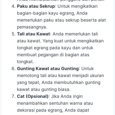
Paku atau Sekrup
: Untuk mengikatkan
bagian-bagian kayu egrang, Anda
memerlukan paku atau sekrup beserta alat
pemasangnya.
Tali atau Kawat
: Anda memerlukan tali
atau kawat. Yang kuat untuk mengikatkan
tongkat egrang pada kayu dan untuk
membuat pegangan di bagian atas
tongkat.
Gunting Kawat atau Gunting
: Untuk
memotong tali atau kawat menjadi ukuran
yang tepat, Anda membutuhkan gunting
kawat atau gunting biasa.
Cat (Opsional)
: Jika Anda ingin
menambahkan sentuhan warna atau
dekorasi pada egrang, Anda dapat