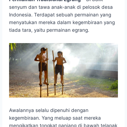
senyum dan tawa anak-anak di pelosok desa
Indonesia. Terdapat sebuah permainan yang
menyatukan mereka dalam kegembiraan yang
tiada tara, yaitu permainan egrang.
Awalannya selalu dipenuhi dengan
kegembiraan. Yang meluap saat mereka
mengikatkan tongkat panjang di bawah telapak