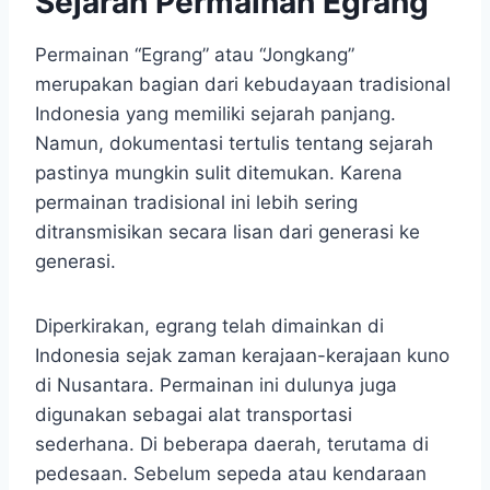
Sejarah Permainan Egrang
Permainan “Egrang” atau “Jongkang”
merupakan bagian dari kebudayaan tradisional
Indonesia yang memiliki sejarah panjang.
Namun, dokumentasi tertulis tentang sejarah
pastinya mungkin sulit ditemukan. Karena
permainan tradisional ini lebih sering
ditransmisikan secara lisan dari generasi ke
generasi.
Diperkirakan, egrang telah dimainkan di
Indonesia sejak zaman kerajaan-kerajaan kuno
di Nusantara. Permainan ini dulunya juga
digunakan sebagai alat transportasi
sederhana. Di beberapa daerah, terutama di
pedesaan. Sebelum sepeda atau kendaraan