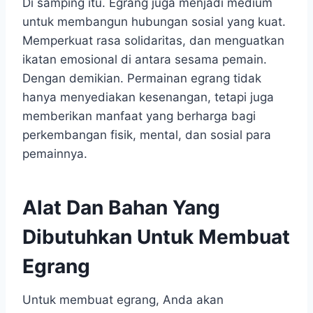
Di samping itu. Egrang juga menjadi medium
untuk membangun hubungan sosial yang kuat.
Memperkuat rasa solidaritas, dan menguatkan
ikatan emosional di antara sesama pemain.
Dengan demikian. Permainan egrang tidak
hanya menyediakan kesenangan, tetapi juga
memberikan manfaat yang berharga bagi
perkembangan fisik, mental, dan sosial para
pemainnya.
Alat Dan Bahan Yang
Dibutuhkan Untuk Membuat
Egrang
Untuk membuat egrang, Anda akan