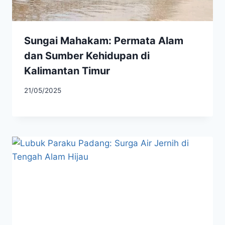
Sungai Mahakam: Permata Alam
dan Sumber Kehidupan di
Kalimantan Timur
21/05/2025