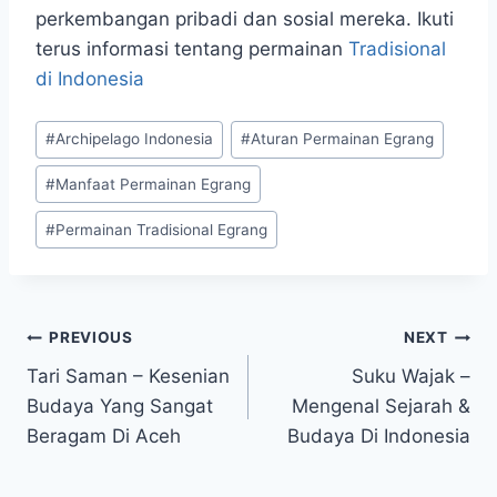
perkembangan pribadi dan sosial mereka. Ikuti
terus informasi tentang permainan
Tradisional
di Indonesia
Post
#
Archipelago Indonesia
#
Aturan Permainan Egrang
Tags:
#
Manfaat Permainan Egrang
#
Permainan Tradisional Egrang
Navigasi
PREVIOUS
NEXT
Tari Saman – Kesenian
Suku Wajak –
pos
Budaya Yang Sangat
Mengenal Sejarah &
Beragam Di Aceh
Budaya Di Indonesia