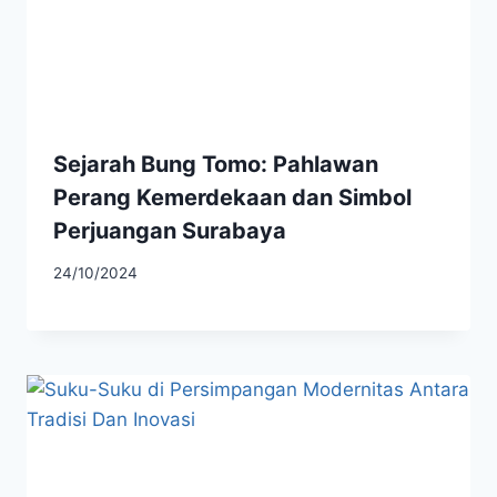
Sejarah Bung Tomo: Pahlawan
Perang Kemerdekaan dan Simbol
Perjuangan Surabaya
24/10/2024