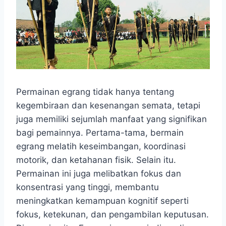
Permainan egrang tidak hanya tentang
kegembiraan dan kesenangan semata, tetapi
juga memiliki sejumlah manfaat yang signifikan
bagi pemainnya. Pertama-tama, bermain
egrang melatih keseimbangan, koordinasi
motorik, dan ketahanan fisik. Selain itu.
Permainan ini juga melibatkan fokus dan
konsentrasi yang tinggi, membantu
meningkatkan kemampuan kognitif seperti
fokus, ketekunan, dan pengambilan keputusan.