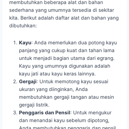
membutuhkan beberapa alat dan bahan
sederhana yang umumnya tersedia di sekitar
kita. Berikut adalah daftar alat dan bahan yang
dibutuhkan:
Kayu
: Anda memerlukan dua potong kayu
panjang yang cukup kuat dan tahan lama
untuk menjadi bagian utama dari egrang.
Kayu yang umumnya digunakan adalah
kayu jati atau kayu keras lainnya.
Gergaji
: Untuk memotong kayu sesuai
ukuran yang diinginkan, Anda
membutuhkan gergaji tangan atau mesin
gergaji listrik.
Penggaris dan Pensil
: Untuk mengukur
dan menandai kayu sebelum dipotong,
Anda membutuhkan penggaris dan pensil.