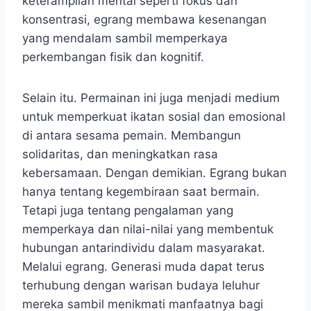
keterampilan mental seperti fokus dan
konsentrasi, egrang membawa kesenangan
yang mendalam sambil memperkaya
perkembangan fisik dan kognitif.
Selain itu. Permainan ini juga menjadi medium
untuk memperkuat ikatan sosial dan emosional
di antara sesama pemain. Membangun
solidaritas, dan meningkatkan rasa
kebersamaan. Dengan demikian. Egrang bukan
hanya tentang kegembiraan saat bermain.
Tetapi juga tentang pengalaman yang
memperkaya dan nilai-nilai yang membentuk
hubungan antarindividu dalam masyarakat.
Melalui egrang. Generasi muda dapat terus
terhubung dengan warisan budaya leluhur
mereka sambil menikmati manfaatnya bagi