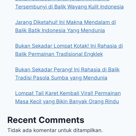
Tersembunyi di Balik Wayang Kulit Indonesia
Jarang Diketahui! Ini Makna Mendalam di
Balik Batik Indonesia Yang Mendunia
Bukan Sekadar Lompat Kotak! Ini Rahasia di
Balik Permainan Tradisional Engklek
Bukan Sekadar Perang! Ini Rahasia di Balik
Tradisi Pasola Sumba yang Mendunia
Lompat Tali Karet Kembali Viral! Permainan
Masa Kecil yang Bikin Banyak Orang Rindu
Recent Comments
Tidak ada komentar untuk ditampilkan.