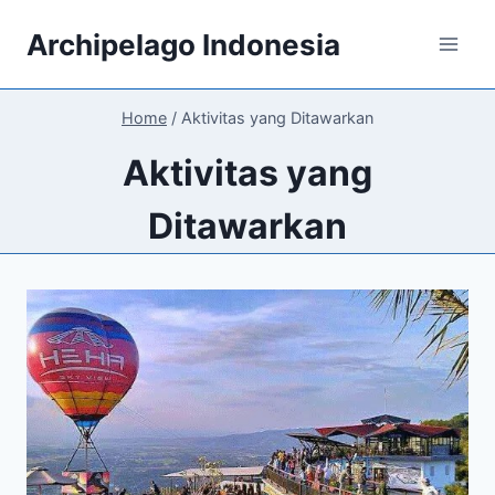
Skip
Archipelago Indonesia
to
content
Home
/
Aktivitas yang Ditawarkan
Aktivitas yang
Ditawarkan