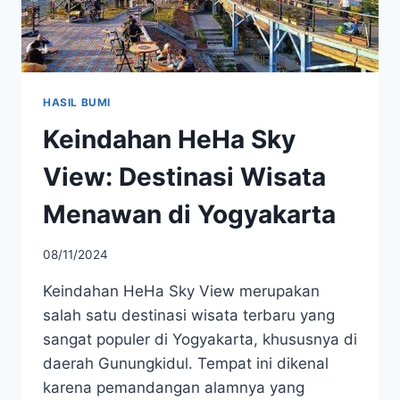
HASIL BUMI
Keindahan HeHa Sky
View: Destinasi Wisata
Menawan di Yogyakarta
08/11/2024
Keindahan HeHa Sky View merupakan
salah satu destinasi wisata terbaru yang
sangat populer di Yogyakarta, khususnya di
daerah Gunungkidul. Tempat ini dikenal
karena pemandangan alamnya yang