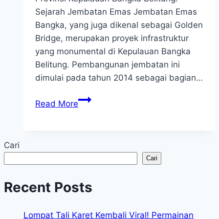
Sejarah Jembatan Emas Jembatan Emas
Bangka, yang juga dikenal sebagai Golden
Bridge, merupakan proyek infrastruktur
yang monumental di Kepulauan Bangka
Belitung. Pembangunan jembatan ini
dimulai pada tahun 2014 sebagai bagian…
Jembatan
Read More
Emas
Bangka:
Ikon
Cari
Modern
Cari
Yang
Menghubungkan
Recent Posts
Dan
Memajukan
Lompat Tali Karet Kembali Viral! Permainan