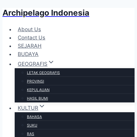
Archipelago Indonesia
Skip
to
content
About Us
Contact Us
SEJARAH
BUDAYA
GEOGRAFIS
LETAK GEOGRAFIS
PROVINSI
KEPULAUAN
HASIL BUMI
KULTUR
BAHASA
SUKU
RAS