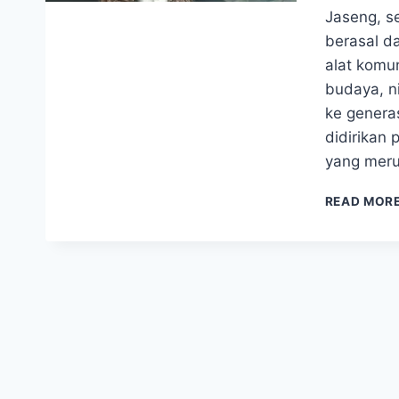
Jaseng, s
berasal d
alat komu
budaya, ni
ke genera
didirikan
yang meru
READ MOR