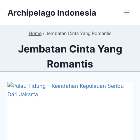
Skip
Archipelago Indonesia
to
content
Home
/
Jembatan Cinta Yang Romantis
Jembatan Cinta Yang
Romantis