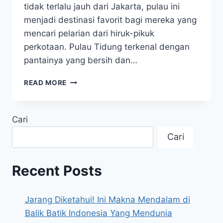
tidak terlalu jauh dari Jakarta, pulau ini
menjadi destinasi favorit bagi mereka yang
mencari pelarian dari hiruk-pikuk
perkotaan. Pulau Tidung terkenal dengan
pantainya yang bersih dan…
PULAU
READ MORE
TIDUNG
–
KEINDAHAN
Cari
KEPULAUAN
SERIBU
Cari
DARI
JAKARTA
Recent Posts
Jarang Diketahui! Ini Makna Mendalam di
Balik Batik Indonesia Yang Mendunia