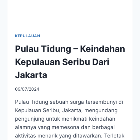
KEPULAUAN
Pulau Tidung – Keindahan
Kepulauan Seribu Dari
Jakarta
09/07/2024
Pulau Tidung sebuah surga tersembunyi di
Kepulauan Seribu, Jakarta, mengundang
pengunjung untuk menikmati keindahan
alamnya yang memesona dan berbagai
aktivitas menarik yang ditawarkan. Terletak