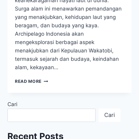
keanekaragaman hayati laut di dunia.
Surga alam ini menawarkan pemandangan
yang menakjubkan, kehidupan laut yang
beragam, dan budaya yang kaya.
Archipelago Indonesia akan
mengeksplorasi berbagai aspek
menakjubkan dari Kepulauan Wakatobi,
termasuk sejarah dan budaya, keindahan
alam, kekayaan…
KEPULAUAN
READ MORE
WAKATOBI,
KEAJAIBAN
ALAM
Cari
DAN
KEKAYAAN
Cari
HAYATI
YANG
LUAR
Recent Posts
BIASA