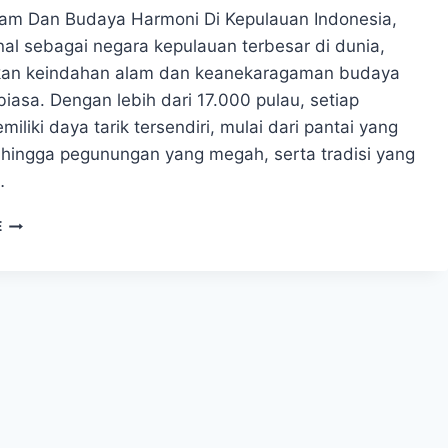
am Dan Budaya Harmoni Di Kepulauan Indonesia,
nal sebagai negara kepulauan terbesar di dunia,
an keindahan alam dan keanekaragaman budaya
biasa. Dengan lebih dari 17.000 pulau, setiap
iliki daya tarik tersendiri, mulai dari pantai yang
ingga pegunungan yang megah, serta tradisi yang
…
PESONA
E
ALAM
DAN
BUDAYA
HARMONI
DI
KEPULAUAN
INDONESIA