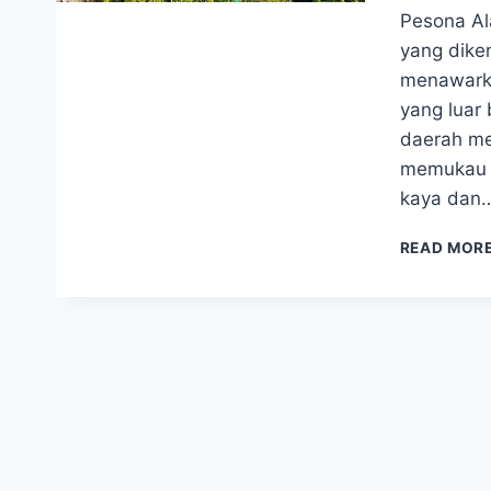
Pesona Al
yang dike
menawark
yang luar 
daerah mem
memukau h
kaya dan
READ MOR