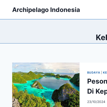
Skip
Archipelago Indonesia
to
content
Ke
BUDAYA
|
K
Peson
Di Ke
23/10/2024