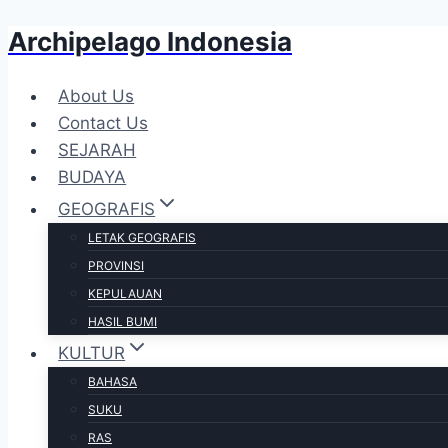
Archipelago Indonesia
Skip
to
content
About Us
Contact Us
SEJARAH
BUDAYA
GEOGRAFIS
LETAK GEOGRAFIS
PROVINSI
KEPULAUAN
HASIL BUMI
KULTUR
BAHASA
SUKU
RAS