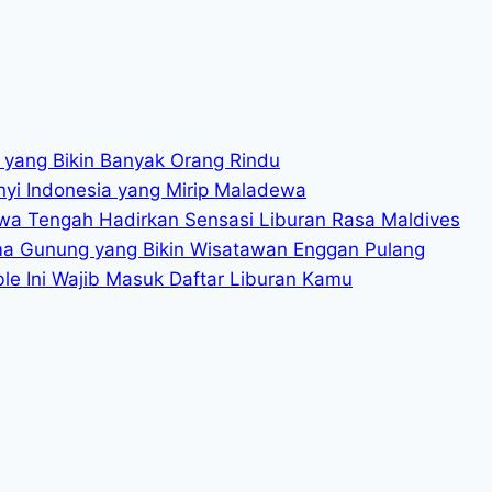
SANG
PROKLAMATOR
INDONESIA
l yang Bikin Banyak Orang Rindu
nyi Indonesia yang Mirip Maladewa
awa Tengah Hadirkan Sensasi Liburan Rasa Maldives
ama Gunung yang Bikin Wisatawan Enggan Pulang
ble Ini Wajib Masuk Daftar Liburan Kamu