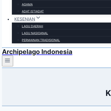
AGAMA
ADAT ISTIADAT
KESENIAN
LAGU DAERAH
LAGU NASIOANAL
PERMAINAN TRADISIONAL
Archipelago Indonesia
K