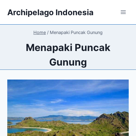
Skip
Archipelago Indonesia
to
content
Home
/
Menapaki Puncak Gunung
Menapaki Puncak
Gunung