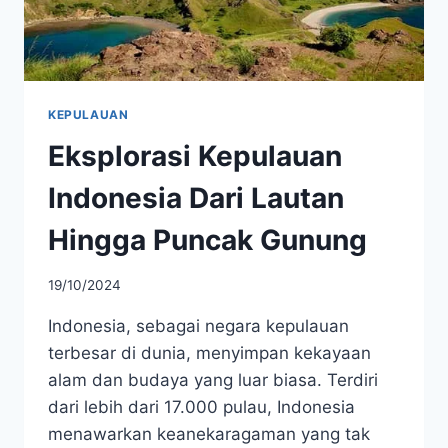
KEPULAUAN
Eksplorasi Kepulauan
Indonesia Dari Lautan
Hingga Puncak Gunung
19/10/2024
Indonesia, sebagai negara kepulauan
terbesar di dunia, menyimpan kekayaan
alam dan budaya yang luar biasa. Terdiri
dari lebih dari 17.000 pulau, Indonesia
menawarkan keanekaragaman yang tak