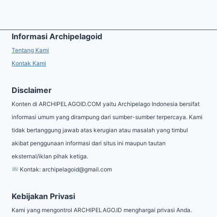
Informasi Archipelagoid
Tentang Kami
Kontak Kami
Disclaimer
Konten di ARCHIPELAGOID.COM yaitu Archipelago Indonesia bersifat
informasi umum yang dirampung dari sumber-sumber terpercaya. Kami
tidak bertanggung jawab atas kerugian atau masalah yang timbul
akibat penggunaan informasi dari situs ini maupun tautan
eksternal/iklan pihak ketiga.
Kontak:
archipelagoid@gmail.com
Kebijakan Privasi
Kami yang mengontrol ARCHIPELAGO.ID menghargai privasi Anda.