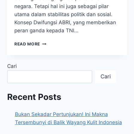
negara. Tetapi hal ini juga sebagai pilar
utama dalam stabilitas politik dan sosial.
Konsep Dwifungsi ABRI, yang memberikan
peran ganda kepada TNI…
TNI
READ MORE
ERA
ORDE
BARU
Cari
–
MENGUPAS
Cari
PERAN
MILITER
DALAM
Recent Posts
POLITIK
INDONESIA
Bukan Sekadar Pertunjukan! Ini Makna
Tersembunyi di Balik Wayang Kulit Indonesia