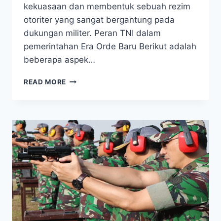
kekuasaan dan membentuk sebuah rezim
otoriter yang sangat bergantung pada
dukungan militer. Peran TNI dalam
pemerintahan Era Orde Baru Berikut adalah
beberapa aspek…
TNI
READ MORE
ERA
ORDE
BARU
–
MENGUPAS
PERAN
MILITER
DALAM
POLITIK
INDONESIA