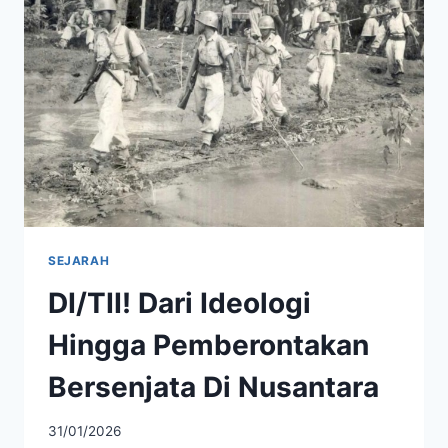
YANG
MENYIMPAN
MISTERI
DAN
PESONA
PULAU
SERIBU
SEJARAH
DI/TII! Dari Ideologi
Hingga Pemberontakan
Bersenjata Di Nusantara
31/01/2026