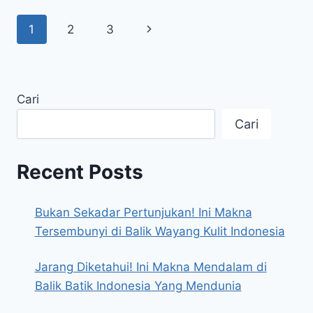
DIPLOMASI
Page
Next
1
2
3
INDONESIA-
BELANDA
navigation
Page
Cari
Cari
Recent Posts
Bukan Sekadar Pertunjukan! Ini Makna
Tersembunyi di Balik Wayang Kulit Indonesia
Jarang Diketahui! Ini Makna Mendalam di
Balik Batik Indonesia Yang Mendunia