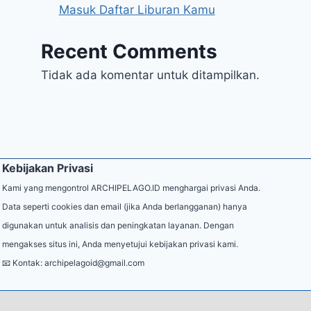
Masuk Daftar Liburan Kamu
Recent Comments
Tidak ada komentar untuk ditampilkan.
Kebijakan Privasi
Kami yang mengontrol ARCHIPELAGO.ID menghargai privasi Anda.
Data seperti cookies dan email (jika Anda berlangganan) hanya
digunakan untuk analisis dan peningkatan layanan. Dengan
mengakses situs ini, Anda menyetujui kebijakan privasi kami.
📧 Kontak:
archipelagoid@gmail.com