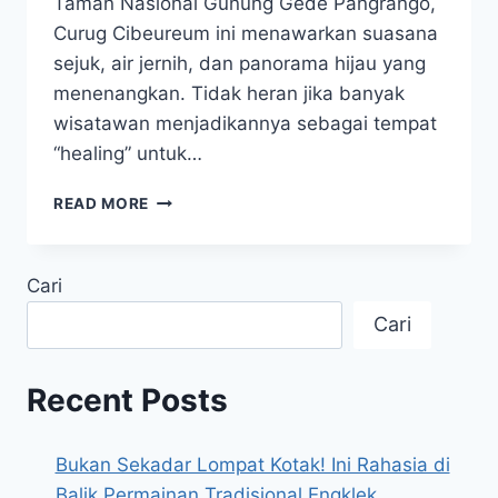
Taman Nasional Gunung Gede Pangrango,
Curug Cibeureum ini menawarkan suasana
sejuk, air jernih, dan panorama hijau yang
menenangkan. Tidak heran jika banyak
wisatawan menjadikannya sebagai tempat
“healing” untuk…
ESTETIK
READ MORE
BANGET!
CURUG
CIBEUREUM
Cari
CIBODAS
JADI
Cari
SPOT
HEALING
FAVORIT
Recent Posts
DI
CIANJUR
Bukan Sekadar Lompat Kotak! Ini Rahasia di
Balik Permainan Tradisional Engklek