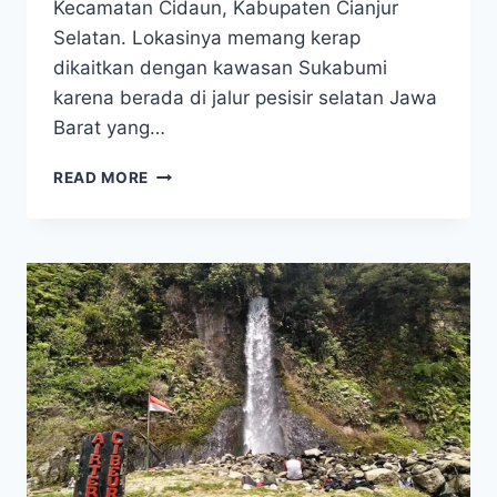
Kecamatan Cidaun, Kabupaten Cianjur
Selatan. Lokasinya memang kerap
dikaitkan dengan kawasan Sukabumi
karena berada di jalur pesisir selatan Jawa
Barat yang…
HIDDEN
READ MORE
GEM
SUKABUMI!
PANTAI
JAYANTI
PUNYA
PESONA
LAUT
BIRU
YANG
BIKIN
SUSAH
PULANG