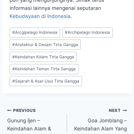
informasi lainnya mengenai seputaran
Kebudayaan di Indonesia
.
Post
#
Arcgipelago Indonesia
#
Archipelago Indonesia
Tags:
#
Arsitektur & Desain Tirta Gangga
#
Keindahan Kolam Tirta Gangga
#
Keindahan Taman Tirta Gangga
#
Sejarah & Asal-Usul Tirta Gangga
Navigasi
PREVIOUS
NEXT
Gunung Ijen –
Goa Jomblang –
pos
Keindahan Alam &
Keindahan Alam Yang