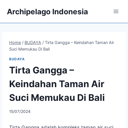
Skip
Archipelago Indonesia
to
content
Home
/
BUDAYA
/
Tirta Gangga – Keindahan Taman Air
Suci Memukau Di Bali
BUDAYA
Tirta Gangga –
Keindahan Taman Air
Suci Memukau Di Bali
By
15/07/2024
admin
Tirta Gangga adalah kompleks taman air suci